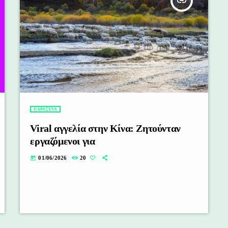
insert_link
ΠΑΡΑΞΕΝΑ
Viral αγγελία στην Κίνα: Ζητούνταν
εργαζόμενοι για
01/06/2026
20
today