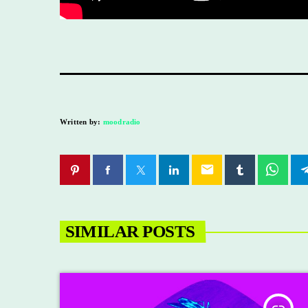
Written by:
moodradio
email
SIMILAR POSTS