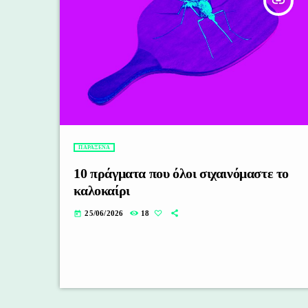
insert_link
ΠΑΡΑΞΕΝΑ
10 πράγματα που όλοι σιχαινόμαστε το
καλοκαίρι
25/06/2026
18
today