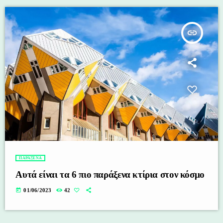
insert_link
ΠΑΡΑΞΕΝΑ
Αυτά είναι τα 6 πιο παράξενα κτίρια στον κόσμο
today
01/06/2023
42