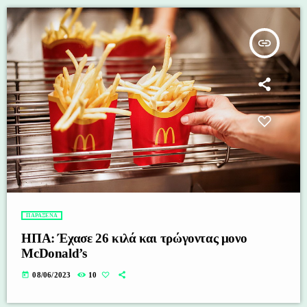
insert_link
ΠΑΡΑΞΕΝΑ
ΗΠΑ: Έχασε 26 κιλά και τρώγοντας μονο
McDonald’s
today
08/06/2023
10