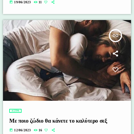
today
19/06/2023
11
insert_link
ΑΣΤΡΑ
Με ποιο ζώδιο θα κάνετε το καλύτερο σεξ
today
12/06/2023
16