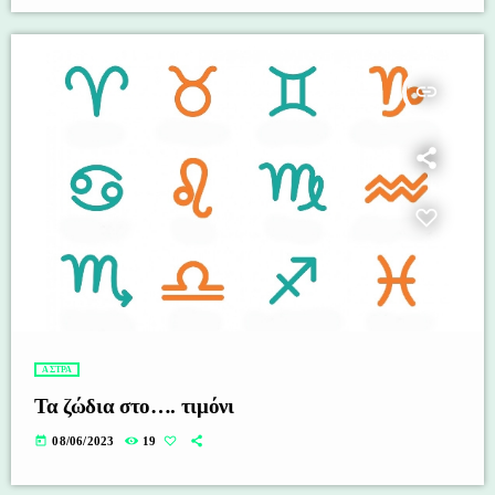
insert_link
ΑΣΤΡΑ
Τα ζώδια στο…. τιμόνι
today
08/06/2023
19