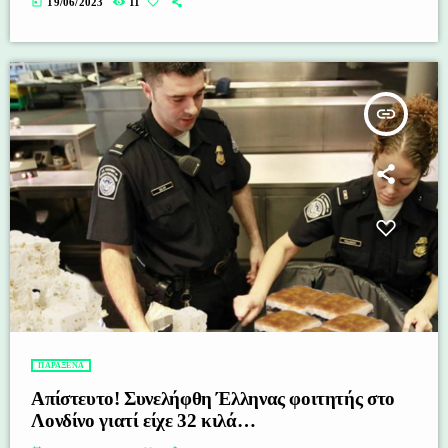
today
19/06/2023
11
insert_link
ΠΑΡΑΞΕΝΑ
Απίστευτο! Συνελήφθη Έλληνας φοιτητής στο
Λονδίνο γιατί είχε 32 κιλά…