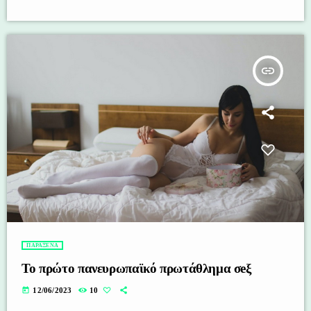
insert_link
ΠΑΡΑΞΕΝΑ
Το πρώτο πανευρωπαϊκό πρωτάθλημα σeξ
today
12/06/2023
10