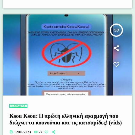
insert_link
ΠΑΡΑΞΕΝΑ
Ksou Ksou: Η πρώτη ελληνική εφαρμογή που
διώχνει τα κουνούπια και τις κατσαρίδες! (vids)
today
12/06/2023
22