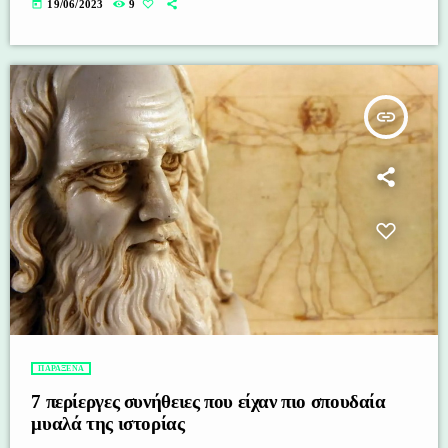
today
19/06/2023
9
insert_link
ΠΑΡΑΞΕΝΑ
7 περίεργες συνήθειες που είχαν πιο σπουδαία
μυαλά της ιστορίας