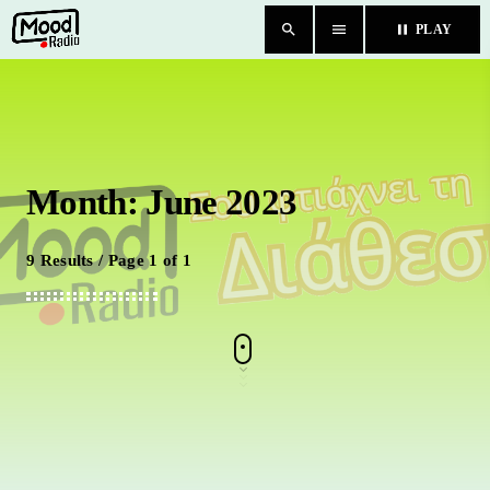
search
menu
pause
PLAY
close
HOME
Month: June 2023
BLOG
TEAM
9 Results / Page 1 of 1
CHAT
ΚΑΤΗΓΟΡΙΕΣ