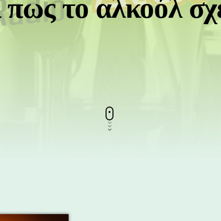
 πως το αλκοόλ σχε