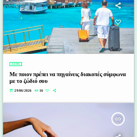
ΑΣΤΡΑ
Με ποιον πρέπει να πηγαίνεις διακοπές σύμφωνα
με το ζώδιό σου
today
29/06/2026
16
insert_link