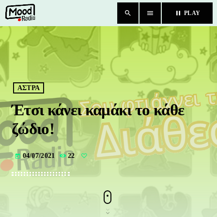
search
menu
pause
PLAY
close
HOME
BLOG
ΑΣΤΡΑ
Έτσι κάνει καμάκι το κάθε
TEAM
ζώδιο!
CHAT
04/07/2021
22
today
ΚΑΤΗΓΟΡΙΕΣ