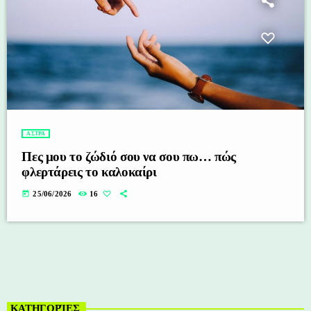
ΑΣΤΡΑ
Πες μου το ζώδιό σου να σου πω… πώς
φλερτάρεις το καλοκαίρι
today
25/06/2026
16
ΚΑΤΗΓΟΡΊΕΣ