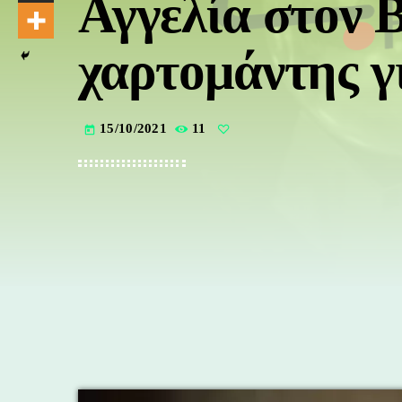
Αγγελία στον Β
χαρτομάντης γ
15/10/2021
11
today