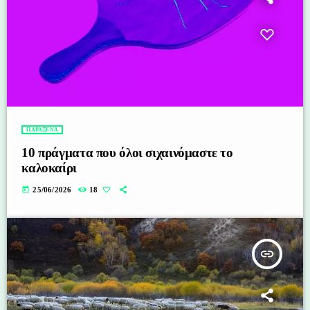
ΠΑΡΑΞΕΝΑ
10 πράγματα που όλοι σιχαινόμαστε το
καλοκαίρι
today
25/06/2026
18
insert_link