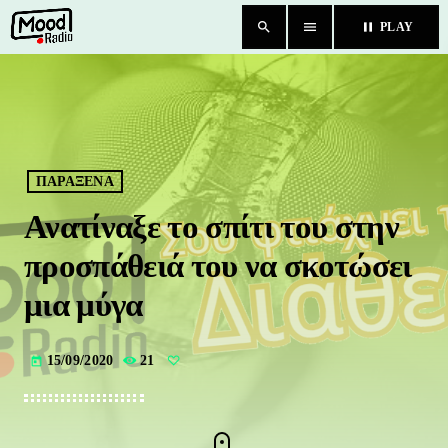
search
menu
pause
PLAY
close
HOME
BLOG
ΠΑΡΑΞΕΝΑ
Ανατίναξε το σπίτι του στην
TEAM
προσπάθειά του να σκοτώσει
CHAT
μια μύγα
ΚΑΤΗΓΟΡΙΕΣ
15/09/2020
21
today