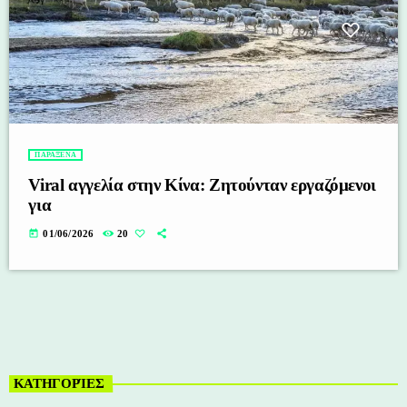
ΠΑΡΑΞΕΝΑ
Viral αγγελία στην Κίνα: Ζητούνταν εργαζόμενοι
για
today
01/06/2026
20
ΚΑΤΗΓΟΡΊΕΣ