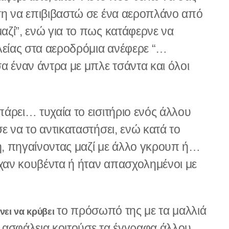
ση να επιβιβαστώ σε ένα αεροπλάνο από
ζί”, ενώ για το πως κατάφερνε να
είας στα αεροδρόμια ανέφερε “…
έναν άντρα με μπλε τσάντα και όλοι
άρει… τυχαία το εισιτήριο ενός άλλου
ε να το αντικαταστήσει, ενώ κατά το
κή, πηγαίνοντας μαζί με άλλο γκρουπ ή…
ίχαν κουβέντα ή ήταν απασχολημένοι με
το πρόσωπό της με τα μαλλιά
νει να κρύβει
 η ασφάλεια κοιτούσε τα έγγραφα άλλου