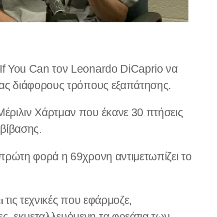
If You Can τον Leonardo DiCaprio να
ντας διάφορους τρόπους εξαπάτησης.
Μέριλιν Χάρτμαν που έκανε 30 πτήσεις
ιβίβασης.
α πρώτη φορά η 69χρονη αντιμετωπίζει το
τις τεχνικές που εφάρμοζε,
ει
ς, εκμεταλλευόμενη τα φρεάτια των