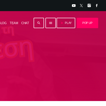
close
search
menu
play_arrow
BLOG
TEAM
CHAT
PLAY
POP UP
ΚΑΤΗΓΟΡΙΕΣ
ε