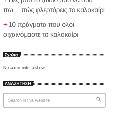
Πες μου το ζώδιό σου να σου
πω… πώς φλερτάρεις το καλοκαίρι
10 πράγματα που όλοι
σιχαινόμαστε το καλοκαίρι
Σχολια
No comments to show.
ΑΝΑΖΗΤΗΣΗ
search