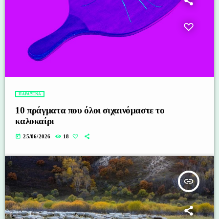
ΠΑΡΑΞΕΝΑ
10 πράγματα που όλοι σιχαινόμαστε το
καλοκαίρι
today
25/06/2026
18
insert_link