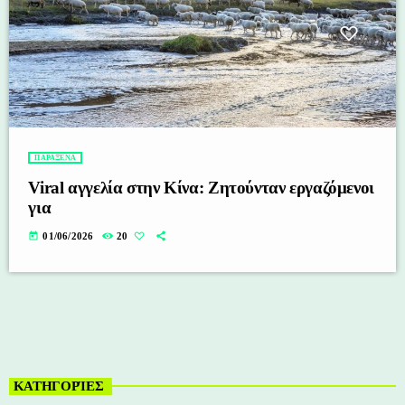
ΠΑΡΑΞΕΝΑ
Viral αγγελία στην Κίνα: Ζητούνταν εργαζόμενοι
για
today
01/06/2026
20
ΚΑΤΗΓΟΡΊΕΣ