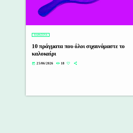
ΠΑΡΑΞΕΝΑ
10 πράγματα που όλοι σιχαινόμαστε το
καλοκαίρι
25/06/2026
18
today