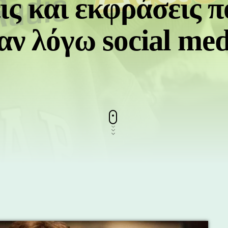
ις και εκφράσεις π
ν λόγω social med