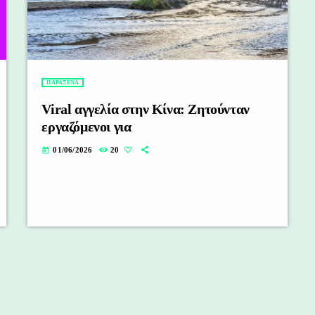
ΠΑΡΑΞΕΝΑ
Viral αγγελία στην Κίνα: Ζητούνταν
εργαζόμενοι για
01/06/2026
20
today