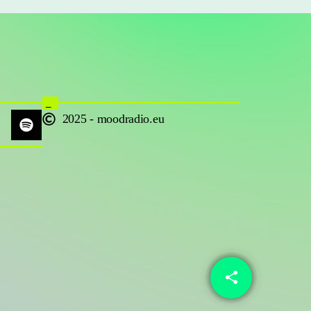
_
2025 - moodradio.eu
share
email