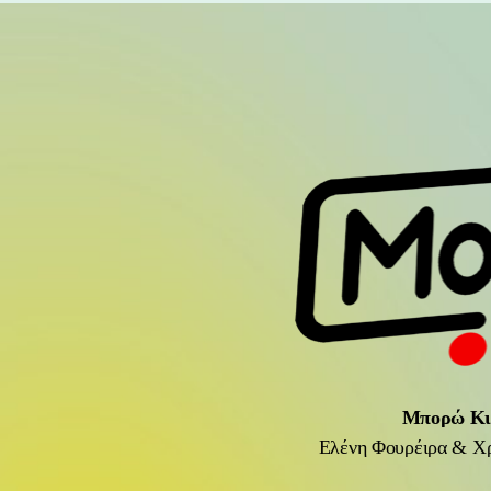
Μπορώ Κι
Ελένη Φουρέιρα & Χ