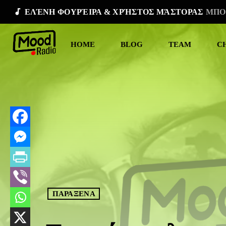
audiotrack
ΕΛΈΝΗ ΦΟΥΡΈΙΡΑ & ΧΡΉΣΤΟΣ ΜΆΣΤΟΡΑΣ
ΜΠΟ
HOME
BLOG
TEAM
C
ΠΑΡΑΞΕΝΑ