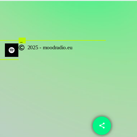
_
2025 - moodradio.eu
share
email