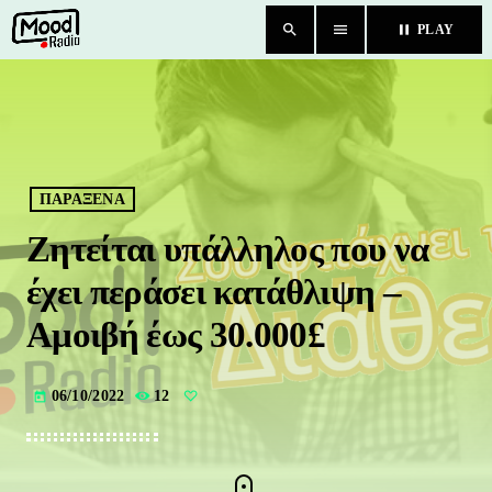
search
menu
pause
PLAY
close
HOME
BLOG
ΠΑΡΑΞΕΝΑ
Ζητείται υπάλληλος που να
TEAM
έχει περάσει κατάθλιψη –
CHAT
Αμοιβή έως 30.000£
ΚΑΤΗΓΟΡΙΕΣ
06/10/2022
12
today