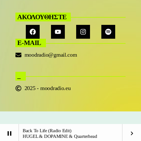
ΑΚΟΛΟΥΘΗΣΤΕ
E-MAIL
moodradio@gmail.com
_
2025 - moodradio.eu
Back To Life (Radio Edit)
pause
keyboard_arrow_right
HUGEL & DOPAMINE & Quarterhead