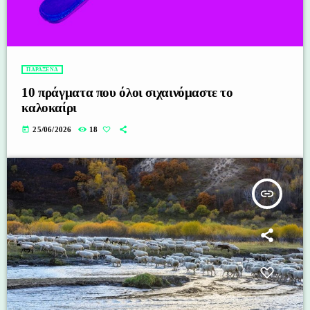
ΠΑΡΑΞΕΝΑ
10 πράγματα που όλοι σιχαινόμαστε το
καλοκαίρι
today
25/06/2026
18
insert_link