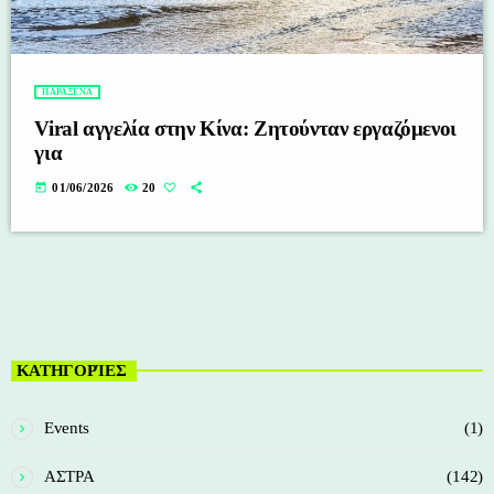
ΠΑΡΑΞΕΝΑ
Viral αγγελία στην Κίνα: Ζητούνταν εργαζόμενοι
για
today
01/06/2026
20
ΚΑΤΗΓΟΡΊΕΣ
Events
(1)
ΑΣΤΡΑ
(142)