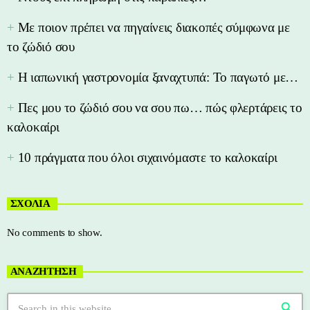
Με ποιον πρέπει να πηγαίνεις διακοπές σύμφωνα με
το ζώδιό σου
Η ιαπωνική γαστρονομία ξαναχτυπά: Το παγωτό με…
Πες μου το ζώδιό σου να σου πω… πώς φλερτάρεις το
καλοκαίρι
10 πράγματα που όλοι σιχαινόμαστε το καλοκαίρι
ΣΧΟΛΙΑ
No comments to show.
ΑΝΑΖΗΤΗΣΗ
search