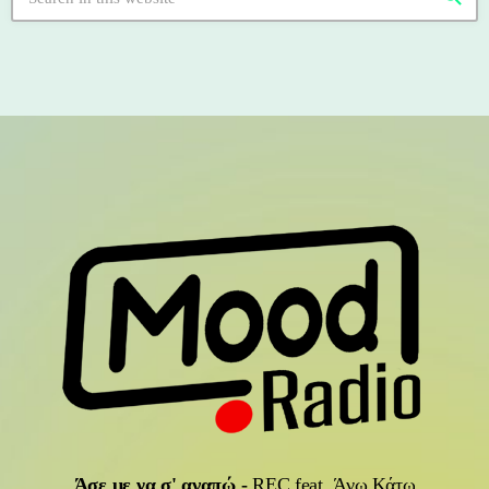
Άσε με να σ' αγαπώ
-
REC feat. Άνω Κάτω