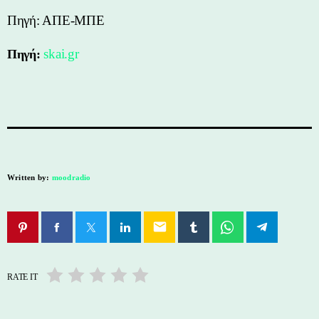
Πηγή: ΑΠΕ-ΜΠΕ
skai.gr
Πηγή:
Written by:
moodradio
email
RATE IT