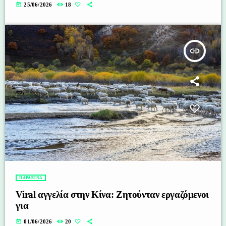
today
25/06/2026
18
insert_link
ΠΑΡΑΞΕΝΑ
Viral αγγελία στην Κίνα: Ζητούνταν εργαζόμενοι
για
today
01/06/2026
20