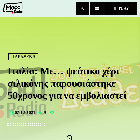
search
menu
pause
PLAY
close
HOME
BLOG
ΠΑΡΑΞΕΝΑ
Ιταλία: Με… ψεύτικο χέρι
TEAM
σιλικόνης παρουσιάστηκε
CHAT
50χρονος για να εμβολιαστεί
ΚΑΤΗΓΟΡΙΕΣ
07/12/2021
9
today