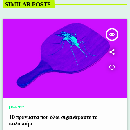
SIMILAR POSTS
insert_link
ΠΑΡΑΞΕΝΑ
10 πράγματα που όλοι σιχαινόμαστε το
καλοκαίρι