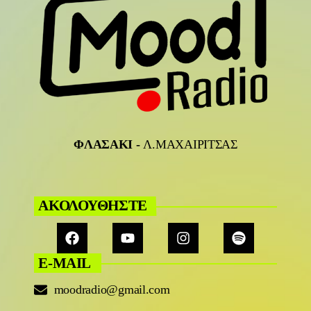
ΦΛΑΣΑΚΙ
-
Λ.ΜΑΧΑΙΡΙΤΣΑΣ
ΑΚΟΛΟΥΘΗΣΤΕ
E-MAIL
moodradio@gmail.com