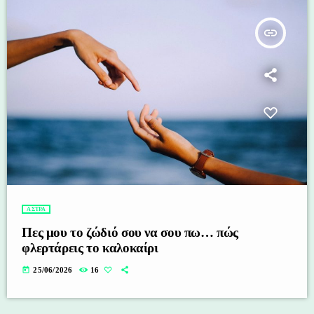
insert_link
ΑΣΤΡΑ
Πες μου το ζώδιό σου να σου πω… πώς
φλερτάρεις το καλοκαίρι
today
25/06/2026
16