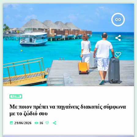
insert_link
ΑΣΤΡΑ
Με ποιον πρέπει να πηγαίνεις διακοπές σύμφωνα
με το ζώδιό σου
today
29/06/2026
16