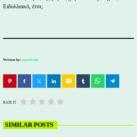
Ειδυλλιακό, έτσι;
Written by:
moodradio
email
RATE IT
SIMILAR POSTS