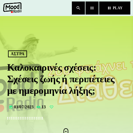
search
menu
pause
PLAY
close
HOME
BLOG
ΑΣΤΡΑ
Καλοκαιρινές σχέσεις:
TEAM
Σχέσεις ζωής ή περιπέτειες
CHAT
με ημερομηνία λήξης;
ΚΑΤΗΓΟΡΙΕΣ
03/07/2023
13
today