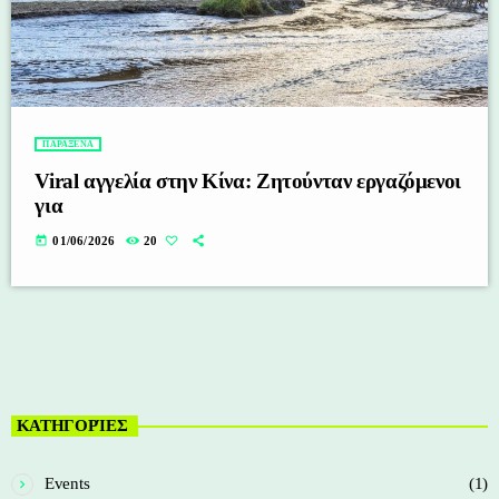
ΠΑΡΑΞΕΝΑ
Viral αγγελία στην Κίνα: Ζητούνταν εργαζόμενοι
για
today
01/06/2026
20
ΚΑΤΗΓΟΡΊΕΣ
Events
(1)