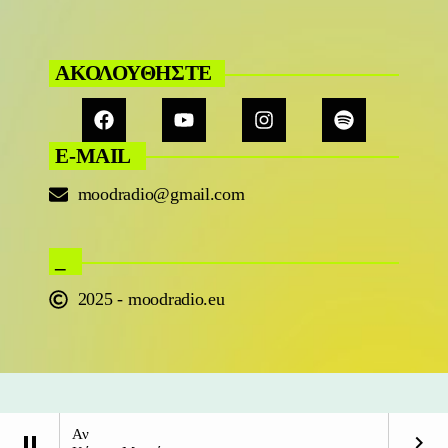
ΑΚΟΛΟΥΘΗΣΤΕ
E-MAIL
moodradio@gmail.com
_
2025 - moodradio.eu
Αν
pause
keyboard_arrow_right