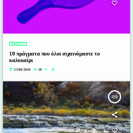
ΠΑΡΑΞΕΝΑ
10 πράγματα που όλοι σιχαινόμαστε το
καλοκαίρι
today
25/06/2026
18
insert_link