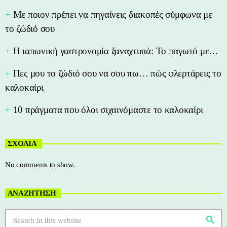
Με ποιον πρέπει να πηγαίνεις διακοπές σύμφωνα με
το ζώδιό σου
Η ιαπωνική γαστρονομία ξαναχτυπά: Το παγωτό με…
Πες μου το ζώδιό σου να σου πω… πώς φλερτάρεις το
καλοκαίρι
10 πράγματα που όλοι σιχαινόμαστε το καλοκαίρι
ΣΧΟΛΙΑ
No comments to show.
ΑΝΑΖΗΤΗΣΗ
search