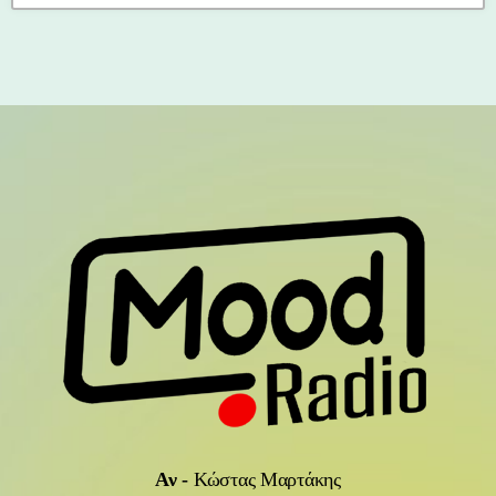
Αν
-
Κώστας Μαρτάκης