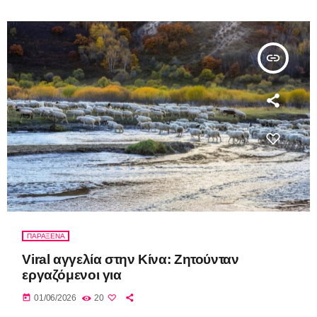
insert_link
ΠΑΡΑΞΕΝΑ
Viral αγγελία στην Κίνα: Ζητούνταν
εργαζόμενοι για
today
01/06/2026
20