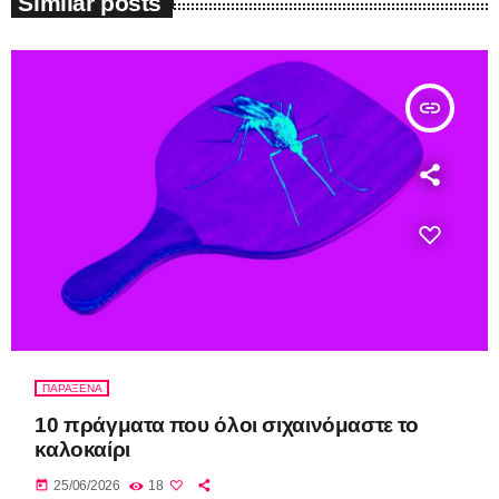
Similar posts
insert_link
ΠΑΡΑΞΕΝΑ
10 πράγματα που όλοι σιχαινόμαστε το
καλοκαίρι
today
25/06/2026
18