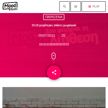
search
menu
pause
PLAY
close
ΠΑΡΑΞΕΝΑ
Οι 10 χειρότερες ατάκες χωρισμού
HOME
05/07/2021
25
today
Blog
TEAM
Chat
share
email
ΚΑΤΗΓΟΡΙΕΣ