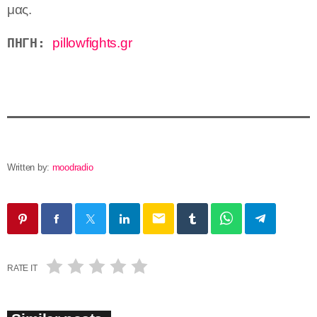
μας.
ΠΗΓΗ:
pillowfights.gr
Written by:
moodradio
email
RATE IT