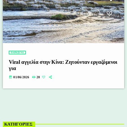
ΠΑΡΑΞΕΝΑ
Viral αγγελία στην Κίνα: Ζητούνταν εργαζόμενοι
για
today
01/06/2026
20
ΚΑΤΗΓΟΡΊΕΣ