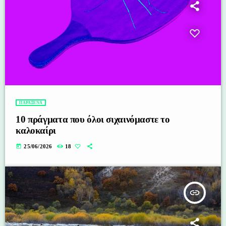
ΠΑΡΑΞΕΝΑ
10 πράγματα που όλοι σιχαινόμαστε το
καλοκαίρι
today
25/06/2026
18
insert_link