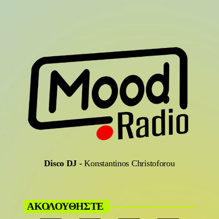
Disco DJ
-
Konstantinos Christoforou
ΑΚΟΛΟΥΘΗΣΤΕ