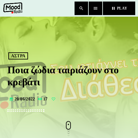
search
menu
pause
PLAY
close
HOME
BLOG
ΑΣΤΡΑ
Ποια ζώδια ταιριάζουν στο
TEAM
κρεβάτι
CHAT
20/06/2022
17
today
ΚΑΤΗΓΟΡΙΕΣ