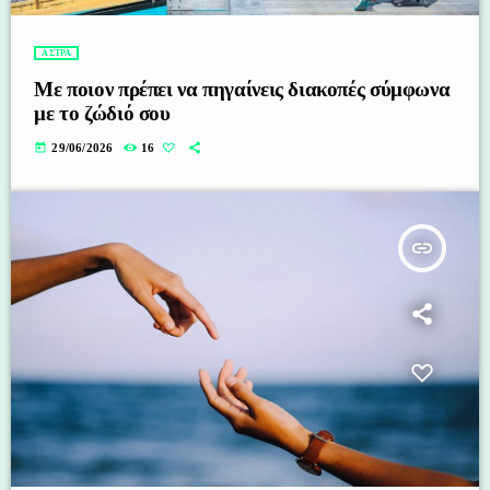
ΑΣΤΡΑ
Με ποιον πρέπει να πηγαίνεις διακοπές σύμφωνα
με το ζώδιό σου
today
29/06/2026
16
insert_link