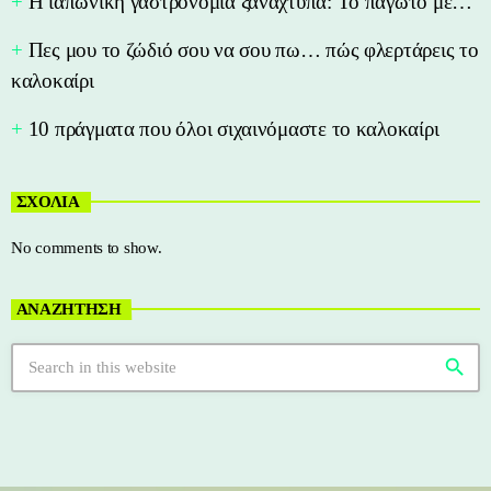
Η ιαπωνική γαστρονομία ξαναχτυπά: Το παγωτό με…
Πες μου το ζώδιό σου να σου πω… πώς φλερτάρεις το
καλοκαίρι
10 πράγματα που όλοι σιχαινόμαστε το καλοκαίρι
ΣΧΟΛΙΑ
No comments to show.
ΑΝΑΖΗΤΗΣΗ
search