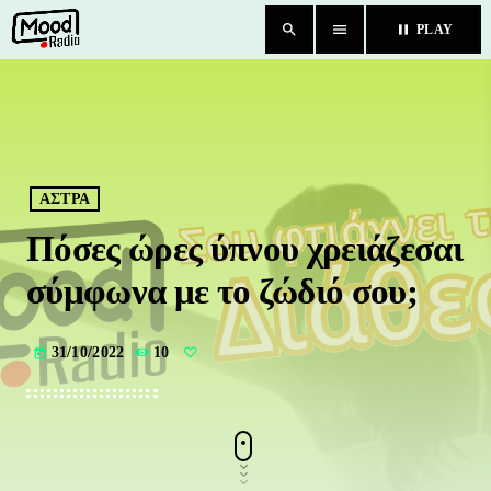
search
menu
pause
PLAY
close
HOME
BLOG
ΑΣΤΡΑ
Πόσες ώρες ύπνου χρειάζεσαι
TEAM
σύμφωνα με το ζώδιό σου;
CHAT
31/10/2022
10
today
ΚΑΤΗΓΟΡΙΕΣ