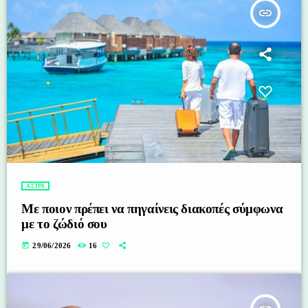
insert_link
ΑΣΤΡΑ
Με ποιον πρέπει να πηγαίνεις διακοπές σύμφωνα
με το ζώδιό σου
today
29/06/2026
16