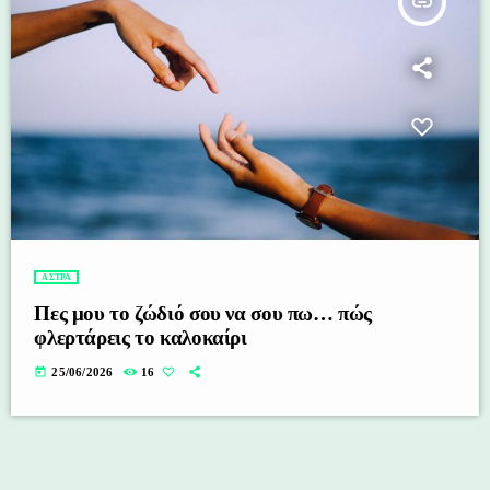
insert_link
ΑΣΤΡΑ
Πες μου το ζώδιό σου να σου πω… πώς
φλερτάρεις το καλοκαίρι
today
25/06/2026
16