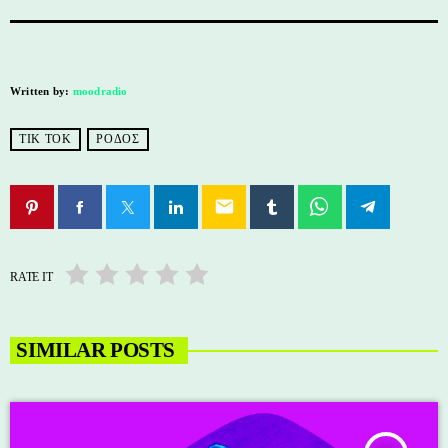
Written by:
moodradio
TIK TOK
ΡΟΔΟΣ
email
RATE IT
SIMILAR POSTS