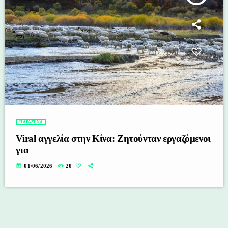
ΠΑΡΑΞΕΝΑ
Viral αγγελία στην Κίνα: Ζητούνταν εργαζόμενοι
για
today
01/06/2026
20