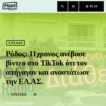
search
menu
pause
PLAY
close
HOME
BLOG
ΕΛΛΑΔΑ
Ρόδος: 11χρονος ανέβασε
TEAM
βίντεο στο TikTok ότι τον
CHAT
απήγαγαν και αναστάτωσε
την ΕΛ.ΑΣ.
ΚΑΤΗΓΟΡΙΕΣ
23/03/2021
16
today