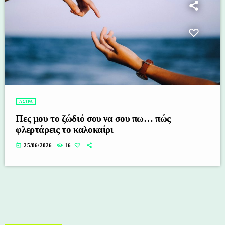
ΑΣΤΡΑ
Πες μου το ζώδιό σου να σου πω… πώς
φλερτάρεις το καλοκαίρι
today
25/06/2026
16