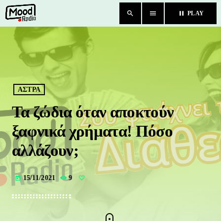
search
menu
pause
PLAY
close
HOME
BLOG
ΑΣΤΡΑ
Τα ζώδια όταν αποκτούν
TEAM
ξαφνικά χρήματα! Πόσο
CHAT
αλλάζουν;
ΚΑΤΗΓΟΡΙΕΣ
15/11/2021
9
today