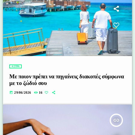
ΑΣΤΡΑ
Με ποιον πρέπει να πηγαίνεις διακοπές σύμφωνα
με το ζώδιό σου
today
29/06/2026
16
insert_link