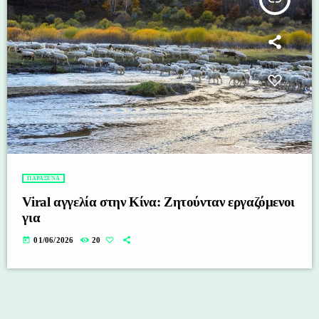
ΠΑΡΑΞΕΝΑ
Viral αγγελία στην Κίνα: Ζητούνταν εργαζόμενοι
για
today
01/06/2026
20