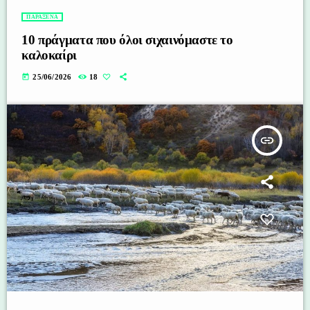
ΠΑΡΑΞΕΝΑ
10 πράγματα που όλοι σιχαινόμαστε το
καλοκαίρι
today
25/06/2026
18
insert_link