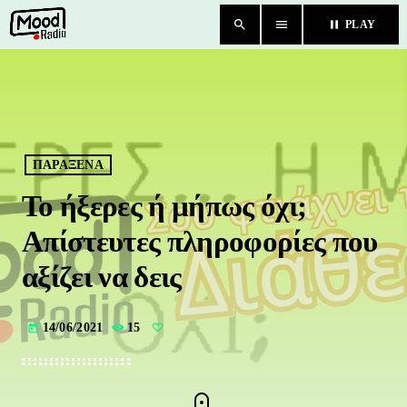
search
menu
pause
PLAY
close
HOME
BLOG
ΠΑΡΑΞΕΝΑ
Το ήξερες ή μήπως όχι;
TEAM
Απίστευτες πληροφορίες που
CHAT
αξίζει να δεις
ΚΑΤΗΓΟΡΙΕΣ
14/06/2021
15
today