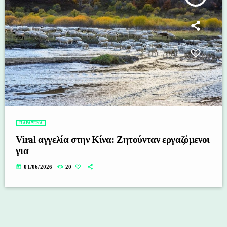
ΠΑΡΑΞΕΝΑ
Viral αγγελία στην Κίνα: Ζητούνταν εργαζόμενοι
για
today
01/06/2026
20