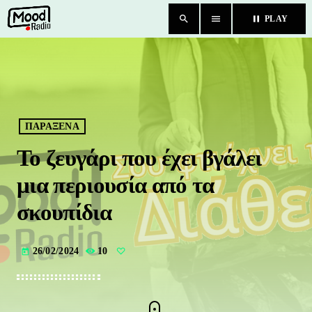
search
menu
pause
PLAY
close
HOME
BLOG
ΠΑΡΑΞΕΝΑ
Το ζευγάρι που έχει βγάλει
TEAM
μια περιουσία από τα
CHAT
σκουπίδια
ΚΑΤΗΓΟΡΙΕΣ
26/02/2024
10
today