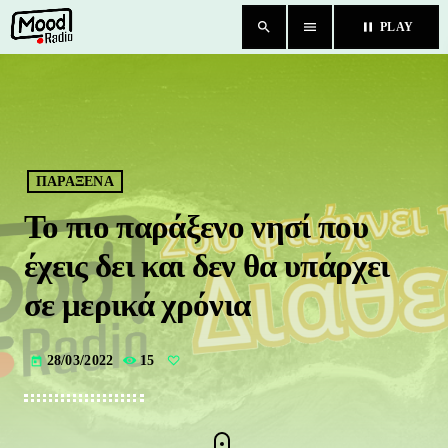
search
menu
pause
PLAY
close
HOME
BLOG
ΠΑΡΑΞΕΝΑ
Το πιο παράξενο νησί που
TEAM
έχεις δει και δεν θα υπάρχει
CHAT
σε μερικά χρόνια
ΚΑΤΗΓΟΡΙΕΣ
28/03/2022
15
today