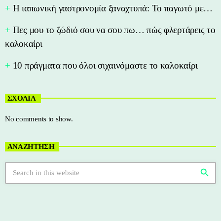
Η ιαπωνική γαστρονομία ξαναχτυπά: Το παγωτό με…
Πες μου το ζώδιό σου να σου πω… πώς φλερτάρεις το
καλοκαίρι
10 πράγματα που όλοι σιχαινόμαστε το καλοκαίρι
ΣΧΟΛΙΑ
No comments to show.
ΑΝΑΖΗΤΗΣΗ
search