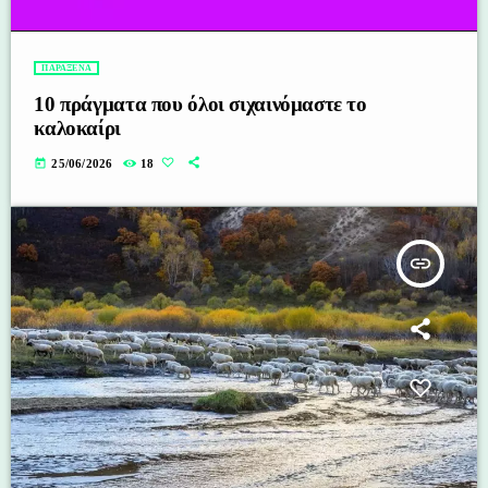
ΠΑΡΑΞΕΝΑ
10 πράγματα που όλοι σιχαινόμαστε το
καλοκαίρι
today
25/06/2026
18
insert_link