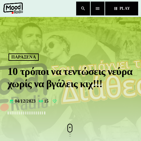
search
menu
pause
PLAY
close
HOME
BLOG
ΠΑΡΑΞΕΝΑ
10 τρόποι να τεντώσεις νεύρα
TEAM
χωρίς να βγάλεις κιχ!!!
CHAT
04/12/2023
15
today
ΚΑΤΗΓΟΡΙΕΣ