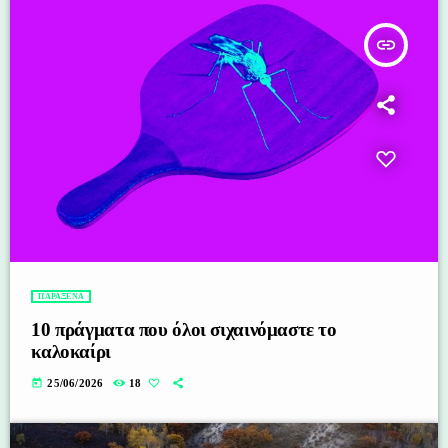
insert_link
ΠΑΡΑΞΕΝΑ
10 πράγματα που όλοι σιχαινόμαστε το
καλοκαίρι
today
25/06/2026
18