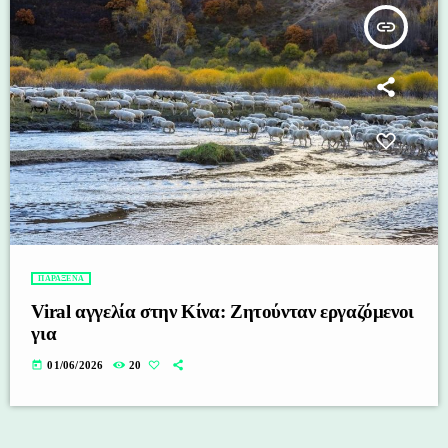
insert_link
ΠΑΡΑΞΕΝΑ
Viral αγγελία στην Κίνα: Ζητούνταν εργαζόμενοι
για
today
01/06/2026
20