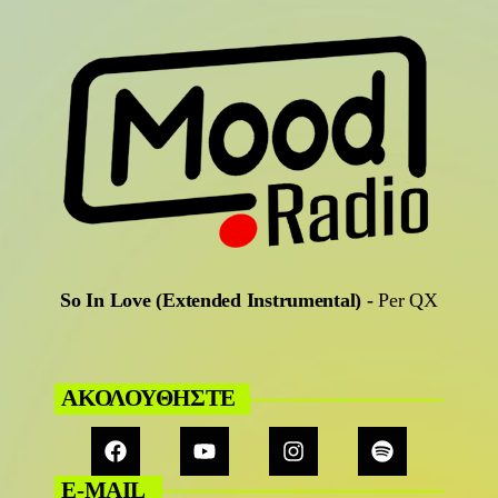
So In Love (Extended Instrumental)
-
Per QX
ΑΚΟΛΟΥΘΗΣΤΕ
E-MAIL