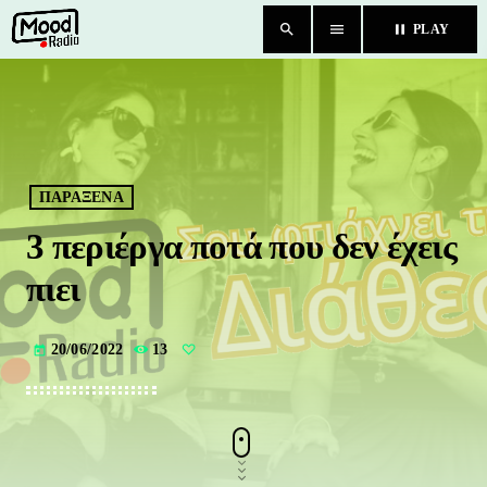
search
menu
pause
PLAY
close
HOME
BLOG
ΠΑΡΑΞΕΝΑ
3 περιέργα ποτά που δεν έχεις
TEAM
πιει
CHAT
20/06/2022
13
today
ΚΑΤΗΓΟΡΙΕΣ