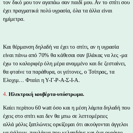
τον δικό μου τον αγαπάω σαν παιδί μου. Αν το σπίτι σου
έχει πραγματικά πολύ υγρασία, όλα τα άλλα είναι
ημίμετρα.
Και θέρμανση δηλαδή να έχει το σπίτι, αν η υγρασία
είναι πάνω από 70% θα κάθεσαι σαν βλάκας να λες -μα
έχω το καλοριφέρ όλη μέρα αναμμένο και δε ζεσταίνει,
θα φταίνε τα παράθυρα, οι γείτονες, ο Τσίπρας, τα
Ελοχιμ… Φταίει η Υ-Γ-Ρ-Α-Σ-Ι-Α.
4.
Ηλεκτρική κουβέρτα-υπόστρωμα.
Καίει περίπου 60 watt όσο και η μέση λάμπα δηλαδή που
έχεις στο σπίτι και δεν θα μπω σε λεπτομέρειες
αλλά μόλις ξαπλώνεις ορκίζομαι ότι ακούγονται άγγελοι
να ψάλουν, πουλάκια που κελαηδάνε και ένα ουράνιο