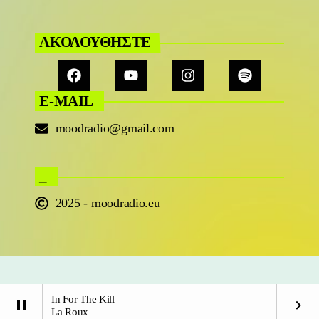
ΑΚΟΛΟΥΘΗΣΤΕ
E-MAIL
moodradio@gmail.com
_
2025 - moodradio.eu
In For The Kill
pause
keyboard_arrow_right
La Roux