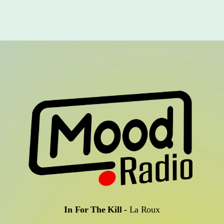
In For The Kill
-
La Roux