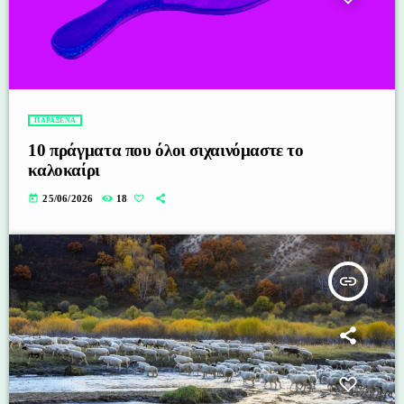
ΠΑΡΑΞΕΝΑ
10 πράγματα που όλοι σιχαινόμαστε το
καλοκαίρι
today
25/06/2026
18
insert_link