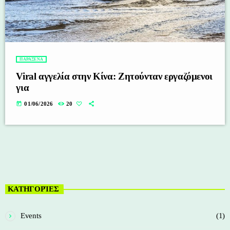
ΠΑΡΑΞΕΝΑ
Viral αγγελία στην Κίνα: Ζητούνταν εργαζόμενοι
για
today
01/06/2026
20
ΚΑΤΗΓΟΡΊΕΣ
Events
(1)