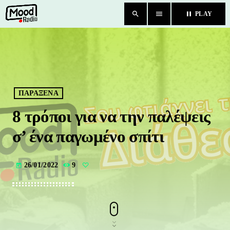
search
menu
pause
PLAY
close
HOME
BLOG
ΠΑΡΑΞΕΝΑ
8 τρόποι για να την παλέψεις
TEAM
σ’ ένα παγωμένο σπίτι
CHAT
26/01/2022
9
today
ΚΑΤΗΓΟΡΙΕΣ