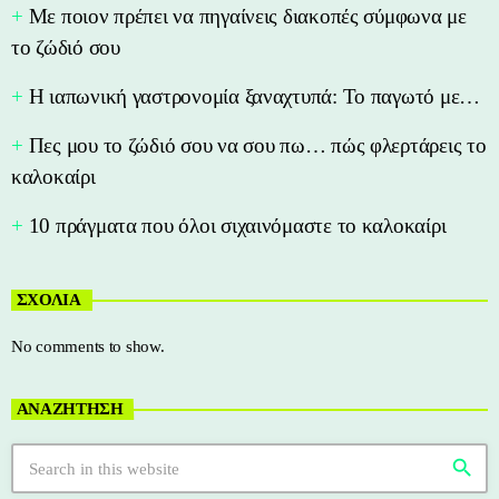
Με ποιον πρέπει να πηγαίνεις διακοπές σύμφωνα με
το ζώδιό σου
Η ιαπωνική γαστρονομία ξαναχτυπά: Το παγωτό με…
Πες μου το ζώδιό σου να σου πω… πώς φλερτάρεις το
καλοκαίρι
10 πράγματα που όλοι σιχαινόμαστε το καλοκαίρι
ΣΧΟΛΙΑ
No comments to show.
ΑΝΑΖΗΤΗΣΗ
search