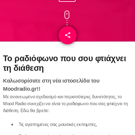
share
email
Το ραδιόφωνο που σου φτιάχνει
τη διάθεση
Καλωσορίσατε στη νέα ιστοσελίδα του
Moodradio.gr!
!
Με ανανεωμένο σχεδιασμό και περισσότερες δυνατότητες, το
Mood Radio συνεχίζει να είναι το ραδιόφωνο που σας φτιάχνει τη
διάθεση. Εδώ θα βρείτε:
Τις αγαπημένες σας μουσικές εκπομπές,