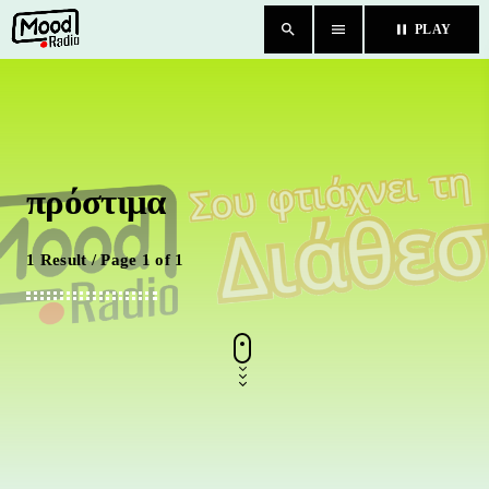
search
menu
pause
PLAY
close
HOME
πρόστιμα
BLOG
TEAM
1 Result / Page 1 of 1
CHAT
ΚΑΤΗΓΟΡΙΕΣ