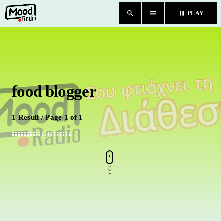
search
menu
pause
PLAY
close
HOME
food blogger
BLOG
TEAM
1 Result / Page 1 of 1
CHAT
ΚΑΤΗΓΟΡΙΕΣ