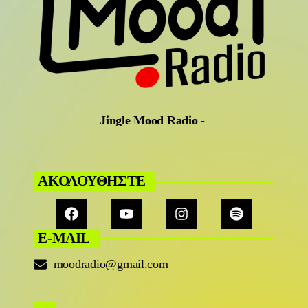
Jingle Mood Radio
-
ΑΚΟΛΟΥΘΗΣΤΕ
E-MAIL
moodradio@gmail.com