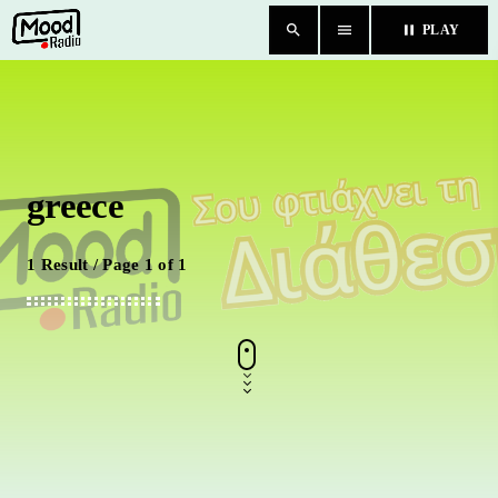
search
menu
pause
PLAY
close
HOME
greece
BLOG
TEAM
1 Result / Page 1 of 1
CHAT
ΚΑΤΗΓΟΡΙΕΣ