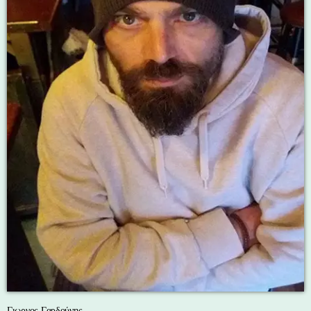
Γιωργος Γαρδούνης