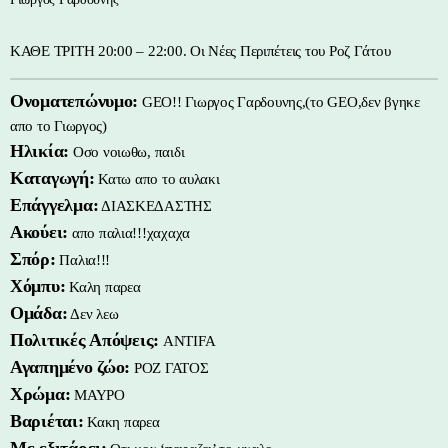
ΚΑΘΕ ΤΡΙΤΗ 20:00 – 22:00. Οι Νέες Περιπέτεις του Ροζ Γάτου
Ονοματεπώνυμο:
GEO!! Γιωργος Γαρδουνης,(το GEO,δεν βγηκε
απο το Γιωργος)
Ηλικία:
Οσο νοιωθω, παιδι
Καταγωγή:
Κατω απο το αυλακι
Επάγγελμα:
ΔΙΑΣΚΕΔΑΣΤΗΣ
Ακούει:
απο παλια!!!χαχαχα
Σπόρ:
Παλια!!!
Χόμπυ:
Καλη παρεα
Ομάδα:
Δεν λεω
Πολιτικές Απόψεις:
ANTIFA
Αγαπημένο ζώο:
ΡΟΖ ΓΑΤΟΣ
Χρώμα:
ΜΑΥΡΟ
Βαριέται:
Κακη παρεα
Με εξιτάρει: