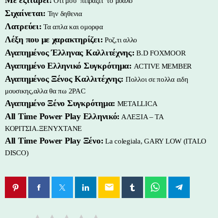
Οτι μου ‘πειραζει’ το μυαλο
Σιχαίνεται:
Την δηθενια
Λατρεύει:
Τα απλα και ομορφα
Λέξη που με χαρακτηρίζει:
Ροζ,τι αλλο
Αγαπημένος Έλληνας Καλλιτέχνης:
B.D FOXMOOR
Αγαπημένο Ελληνικό Συγκρότημα:
ACTIVE MEMBER
Αγαπημένος Ξένος Καλλιτέχνης:
Πολλοι σε πολλα ειδη
μουσικης,αλλα θα πω 2PAC
Αγαπημένο Ξένο Συγκρότημα:
METALLICA
All Time Power Play Ελληνικό:
ΑΛΕΞΙΑ – ΤΑ
ΚΟΡΙΤΣΙΑ.ΞΕΝΥΧΤΑΝΕ
All Time Power Play Ξένο:
La colegiala, GARY LOW (ITALO
DISCO)
email