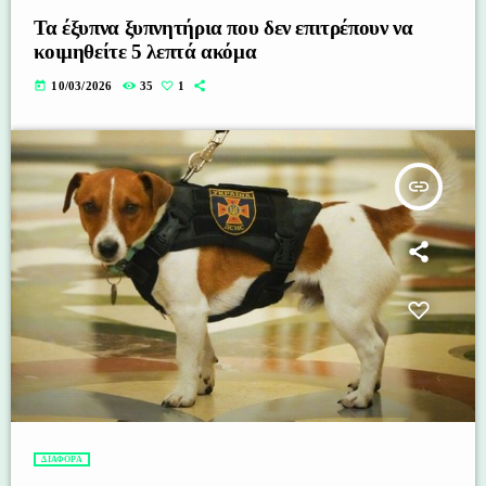
Τα έξυπνα ξυπνητήρια που δεν επιτρέπουν να
κοιμηθείτε 5 λεπτά ακόμα
today
10/03/2026
35
1
insert_link
ΔΙΑΦΟΡΑ