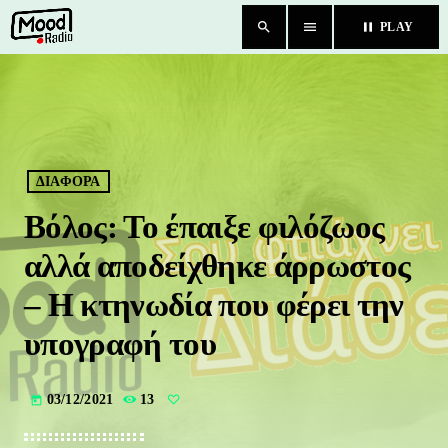
search
menu
pause
PLAY
close
HOME
BLOG
ΔΙΑΦΟΡΑ
Βόλος: Το έπαιξε φιλόζωος
TEAM
αλλά αποδείχθηκε άρρωστος
CHAT
– Η κτηνωδία που φέρει την
υπογραφή του
ΚΑΤΗΓΟΡΙΕΣ
03/12/2021
13
today