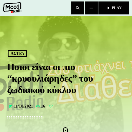
search
menu
play_arrow
PLAY
close
HOME
BLOG
ΑΣΤΡΑ
Ποιοι είναι οι πιο
TEAM
“κρυουλιάρηδες” του
CHAT
ζωδιακού κύκλου
ΚΑΤΗΓΟΡΙΕΣ
11/10/2021
16
today