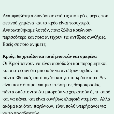
Αναμφισβήτητα διανύουμε από τις πιο κρύες μέρες του
φετινού χειμώνα και το κρύο είναι τσουχτερό.
Αναρωτηθήκαμε λοιπόν, ποια ζώδια κρυώνουν
περισσότερο και ποια αντέχουν τις αντίξοες συνθήκες.
Εσείς σε ποιο ανήκετε;
Κριός: δε χρειάζονται ποτέ μπουφάν και ομπρέλα
Οι Κριοί τείνουν να είναι αισιόδοξοι και παρορμητικοί
και πιστεύουν ότι μπορούν να αντέξουν σχεδόν τα
πάντα. Φυσικά, αυτό ισχύει και για το κρύο καιρό. Δεν
είναι ποτέ έτοιμοι για μια πτώση της θερμοκρασίας,
πάντα σκέφτονται ότι μπορούν να χειριστούν ό, τι καιρό
και να κάνει, και είναι συνήθως ελαφριά ντυμένοι. Αλλά
ακόμα και όταν παγώνουν, είναι πολύ υπερήφανοι για
να το παραδεχτούν.