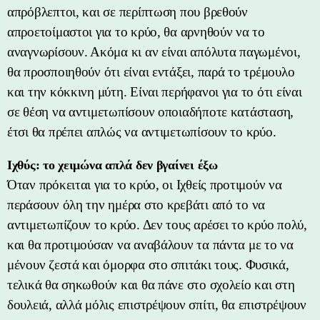
απρόβλεπτοι, και σε περίπτωση που βρεθούν
απροετοίμαστοι για το κρύο, θα αρνηθούν να το
αναγνωρίσουν. Ακόμα κι αν είναι απόλυτα παγωμένοι,
θα προσποιηθούν ότι είναι εντάξει, παρά το τρέμουλο
και την κόκκινη μύτη. Είναι περήφανοι για το ότι είναι
σε θέση να αντιμετωπίσουν οποιαδήποτε κατάσταση,
έτσι θα πρέπει απλώς να αντιμετωπίσουν το κρύο.
Ιχθύς: το χειμώνα απλά δεν βγαίνει έξω
Όταν πρόκειται για το κρύο, οι Ιχθείς προτιμούν να
περάσουν όλη την ημέρα στο κρεβάτι από το να
αντιμετωπίζουν το κρύο. Δεν τους αρέσει το κρύο πολύ,
και θα προτιμούσαν να αναβάλουν τα πάντα με το να
μένουν ζεστά και όμορφα στο σπιτάκι τους. Φυσικά,
τελικά θα σηκωθούν και θα πάνε στο σχολείο και στη
δουλειά, αλλά μόλις επιστρέψουν σπίτι, θα επιστρέψουν