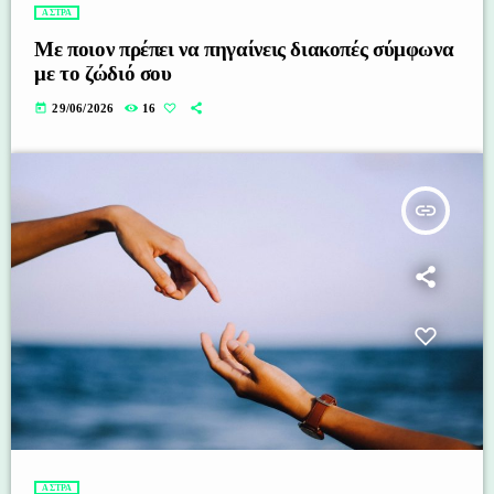
ΑΣΤΡΑ
Με ποιον πρέπει να πηγαίνεις διακοπές σύμφωνα
με το ζώδιό σου
today
29/06/2026
16
insert_link
ΑΣΤΡΑ