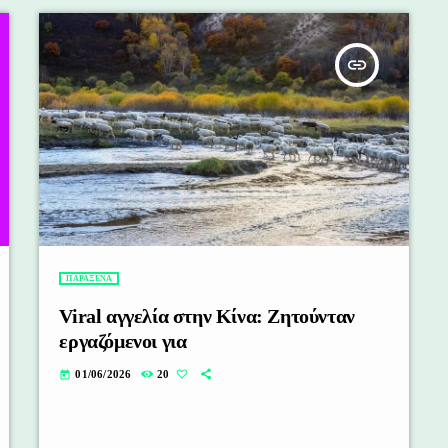
insert_link
ΠΑΡΑΞΕΝΑ
Viral αγγελία στην Κίνα: Ζητούνταν
εργαζόμενοι για
01/06/2026
20
today