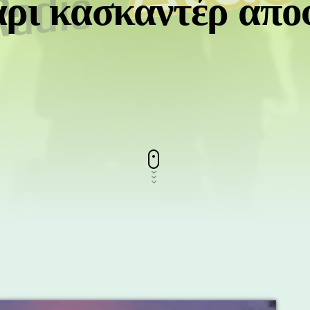
άρι κασκαντέρ απο