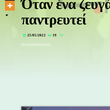
Όταν ένα ζευγ
παντρευτεί
25/05/2022
19
today