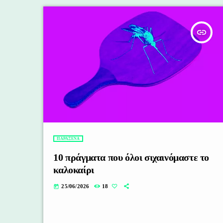
insert_link
ΠΑΡΑΞΕΝΑ
10 πράγματα που όλοι σιχαινόμαστε το
καλοκαίρι
25/06/2026
18
today