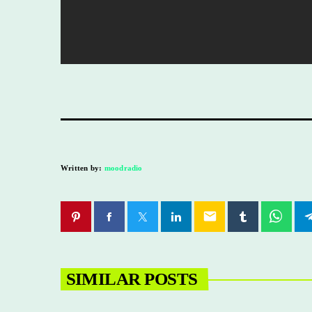
Written by:
moodradio
email
SIMILAR POSTS