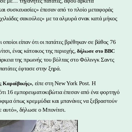
σε με… τηγανητές πατάτες, αφού αρκετά
και συσκευασίες» έπεσαν από το πλοίο μεταφοράς
«χιλιάδες σακούλες» με τα αλμυρά σνακ κατά μήκος
 οποίοι είπαν ότι οι πατάτες βρέθηκαν σε βάθος 76
τσι, ένας κάτοικος της περιοχής,
δήλωσε στο BBC
ιάρκεια της πρωινής του βόλτας στο Φόλινγκ Σαντς
πατάτες έφτασε στην ξηρά.
, είπε στη New York Post. Η
ης Καραϊβικής»
τι 16 εμπορευματοκιβώτια έπεσαν από ένα φορτηγό
όφιμα όπως κρεμμύδια και μπανάνες να ξεβραστούν
με αυτό», δήλωσε ο Μπονίτσι.