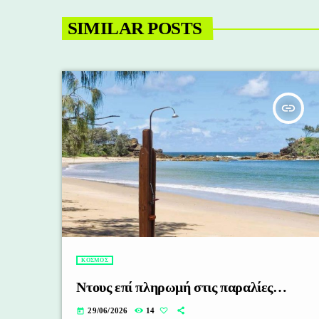
SIMILAR POSTS
insert_link
ΚΟΣΜΟΣ
Nτους επί πληρωμή στις παραλίες…
29/06/2026
14
today