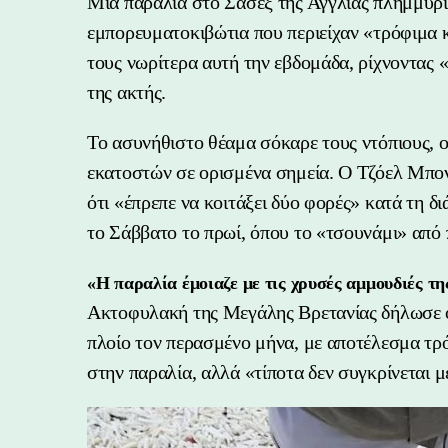
Μια παραλία στο Σάσεξ της Αγγλίας πλημμύρι
εμπορευματοκιβώτια που περιείχαν «τρόφιμα 
τους νωρίτερα αυτή την εβδομάδα, ρίχνοντας 
της ακτής.
Το ασυνήθιστο θέαμα σόκαρε τους ντόπιους, οι
εκατοστών σε ορισμένα σημεία. Ο Τζόελ Μπονί
ότι «έπρεπε να κοιτάξει δύο φορές» κατά τη δ
το Σάββατο το πρωί, όπου το «τσουνάμι» από 
«Η παραλία έμοιαζε με τις χρυσές αμμουδιές τ
Ακτοφυλακή της Μεγάλης Βρετανίας δήλωσε ό
πλοίο τον περασμένο μήνα, με αποτέλεσμα τρ
στην παραλία, αλλά «τίποτα δεν συγκρίνεται 