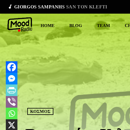
audiotrack
GIORGOS SAMPANHS
SAN TON KLEFTI
HOME
BLOG
TEAM
C
ΚΟΣΜΟΣ