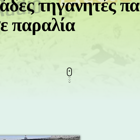
ιάδες τηγανητές πα
ε παραλία