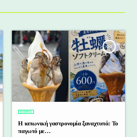
insert_link
ΚΟΣΜΟΣ
Η ιαπωνική γαστρονομία ξαναχτυπά: Το
παγωτό με…