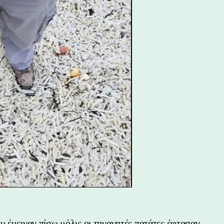
υ έμειναν πίσω μόλις οι τηγανητές πατάτες έφτασαν