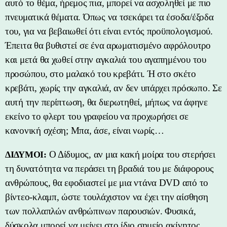
αυτό το θέμα, ήρεμος πια, μπορεί να ασχοληθεί με πιο
πνευματικά θέματα. Όπως να τσεκάρει τα έσοδα/έξοδα
του, για να βεβαιωθεί ότι είναι εντός προϋπολογισμού.
Έπειτα θα βυθιστεί σε ένα αρωματισμένο αφρόλουτρο
και μετά θα χωθεί στην αγκαλιά του αγαπημένου του
προσώπου, στο μαλακό του κρεβάτι. Ή στο σκέτο
κρεβάτι, χωρίς την αγκαλιά, αν δεν υπάρχει πρόσωπο. Σε
αυτή την περίπτωση, θα διερωτηθεί, μήπως να άφηνε
εκείνο το φλερτ του γραφείου να προχωρήσει σε
κανονική σχέση; Μπα, άσε, είναι νωρίς…
Ο Δίδυμος, αν μια κακή μοίρα του στερήσει
ΔΙΔΥΜΟΙ:
τη δυνατότητα να περάσει τη βραδιά του με διάφορους
ανθρώπους, θα εφοδιαστεί με μια ντάνα DVD από το
βίντεο-κλαμπ, ώστε τουλάχιστον να έχει την αίσθηση
των πολλαπλών ανθρώπινων παρουσιών. Φυσικά,
δύσκολα μπορεί να μείνει στο ίδιο σημείο ακίνητος,