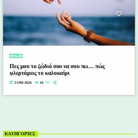
ΑΣΤΡΑ
Πες μου το ζώδιό σου να σου πω… πώς
φλερτάρεις το καλοκαίρι
today
25/06/2026
16
ΚΑΤΗΓΟΡΊΕΣ