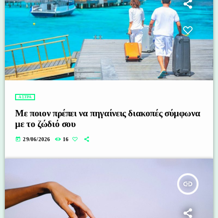
ΑΣΤΡΑ
Με ποιον πρέπει να πηγαίνεις διακοπές σύμφωνα
με το ζώδιό σου
today
29/06/2026
16
insert_link