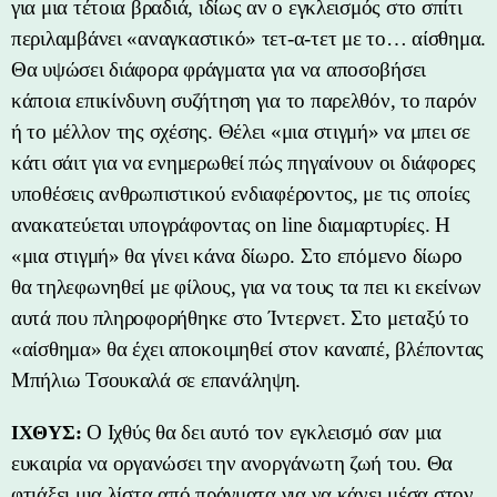
για μια τέτοια βραδιά, ιδίως αν ο εγκλεισμός στο σπίτι
περιλαμβάνει «αναγκαστικό» τετ-α-τετ με το… αίσθημα.
Θα υψώσει διάφορα φράγματα για να αποσοβήσει
κάποια επικίνδυνη συζήτηση για το παρελθόν, το παρόν
ή το μέλλον της σχέσης. Θέλει «μια στιγμή» να μπει σε
κάτι σάιτ για να ενημερωθεί πώς πηγαίνουν οι διάφορες
υποθέσεις ανθρωπιστικού ενδιαφέροντος, με τις οποίες
ανακατεύεται υπογράφοντας on line διαμαρτυρίες. Η
«μια στιγμή» θα γίνει κάνα δίωρο. Στο επόμενο δίωρο
θα τηλεφωνηθεί με φίλους, για να τους τα πει κι εκείνων
αυτά που πληροφορήθηκε στο Ίντερνετ. Στο μεταξύ το
«αίσθημα» θα έχει αποκοιμηθεί στον καναπέ, βλέποντας
Μπήλιω Τσουκαλά σε επανάληψη.
Ο Ιχθύς θα δει αυτό τον εγκλεισμό σαν μια
ΙΧΘΥΣ:
ευκαιρία να οργανώσει την ανοργάνωτη ζωή του. Θα
φτιάξει μια λίστα από πράγματα για να κάνει μέσα στον