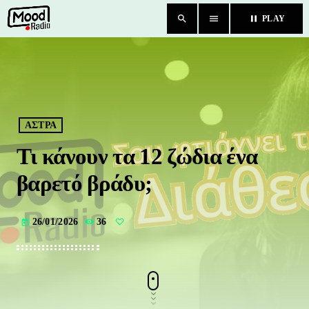
search
menu
pause
PLAY
close
HOME
BLOG
ΑΣΤΡΑ
Τι κάνουν τα 12 ζώδια ένα
TEAM
βαρετό βράδυ;
CHAT
26/01/2026
36
today
ΚΑΤΗΓΟΡΙΕΣ